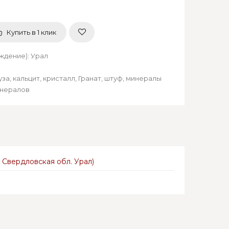
Купить в 1 клик
ождение)
:
Урал
уза
,
кальцит
,
кристалл
,
Гранат
,
штуф
,
минералы
инералов
, Свердловская обл. Урал
)