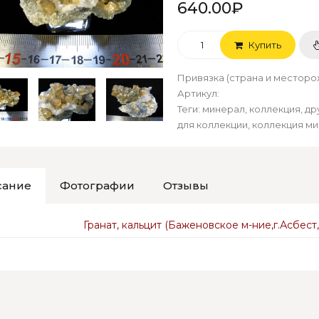
640.00₽
Купить
Привязка (страна и местор
Артикул
:
Теги:
минерал
,
коллекция
,
др
для коллекции
,
коллекция м
сание
Фотографии
Отзывы
Гранат, кальцит (Баженовское м-ние,г.Асбест