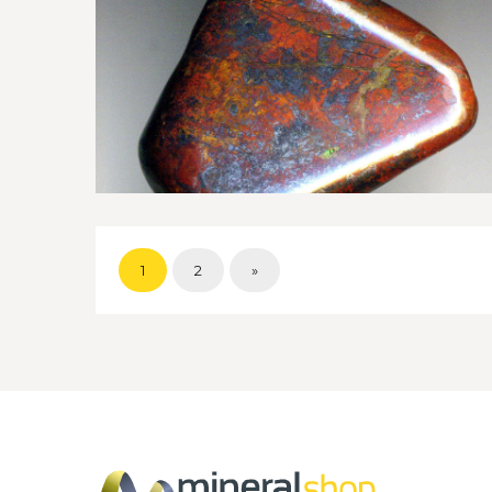
1
2
»