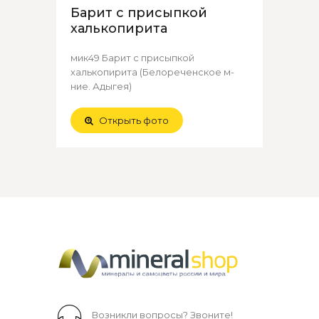
Барит с присыпкой
халькопирита
мик49 Барит с присыпкой
халькопирита (Белореченское м-
ние. Адыгея)
Открыть фото
Возникли вопросы? Звоните!