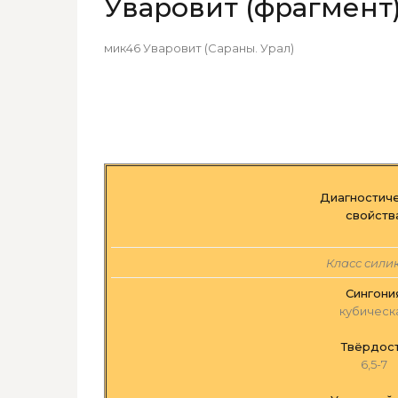
Уваровит (фрагмент
мик46 Уваровит (Сараны. Урал)
Диагностич
свойств
Класс сили
Сингони
кубическ
Твёрдос
6,5-7