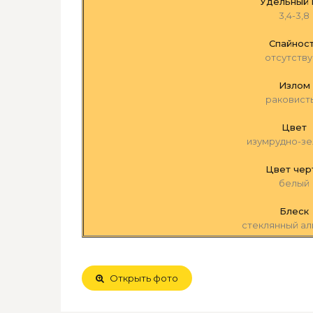
Удельный 
3,4-3,8
Спайнос
отсутству
Излом
раковист
Цвет
изумрудно-з
Цвет чер
белый
Блеск
стеклянный а
Открыть фото