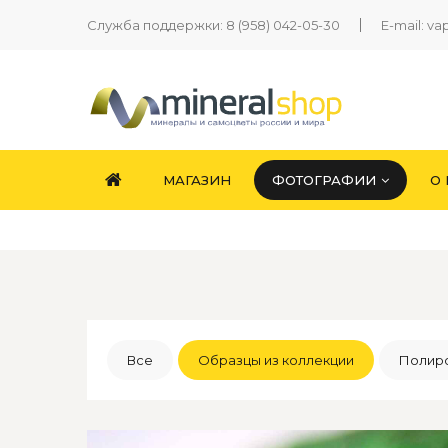
Служба поддержки:
8 (958) 042-05-30
E-mail:
va
МАГАЗИН
ФОТОГРАФИИ
О
Все
Образцы из коллекции
Полиро