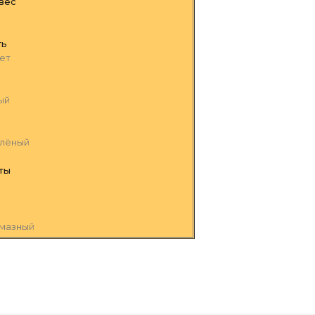
вес
ть
ет
ый
елёный
ты
лмазный