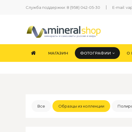
Служба поддержки:
8 (958) 042-05-30
E-mail:
va
МАГАЗИН
ФОТОГРАФИИ
О
Все
Образцы из коллекции
Полиро