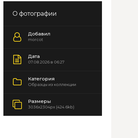
О фотографии
Добавил
morcot
Дата
07.08.2026 в 06:27
Категория
Образцы из коллекции
Размеры
3036x2304px (424.6kb)