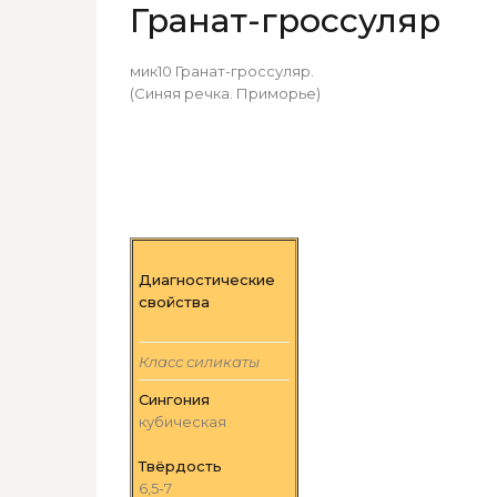
Гранат-гроссуляр
мик10 Гранат-гроссуляр.
(Синяя речка. Приморье)
Диагностические
свойства
Класс силикаты
Сингония
кубическая
Твёрдость
6,5-7