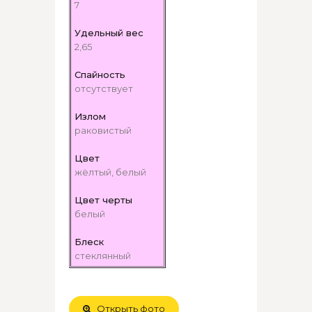
7
Удельный вес
2,65
Спайность
отсутствует
Излом
раковистый
Цвет
жёлтый, белый
Цвет черты
белый
Блеск
стеклянный
Открыть фото