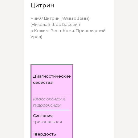
Цитрин
мик07 Цитрин (48мм х 36мм).
(Николай-Шор.Бассейн
р.Кожим. Респ. Коми. Приполярный
Урал)
Диагностические
свойства
Класс оксиды и
гидрооксиды
Сингония
тригональная
Твёрдость