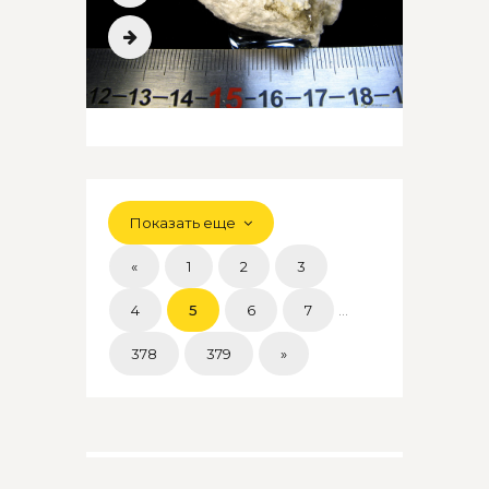
Показать еще
«
1
2
3
4
5
6
7
...
378
379
»
Узнать больше →