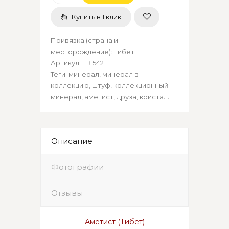
Купить в 1 клик
Привязка (страна и
месторождение)
:
Тибет
Артикул
:
ЕВ 542
Теги:
минерал
,
минерал в
коллекцию
,
штуф
,
коллекционный
минерал
,
аметист
,
друза
,
кристалл
Описание
Фотографии
Отзывы
Аметист (Тибет)