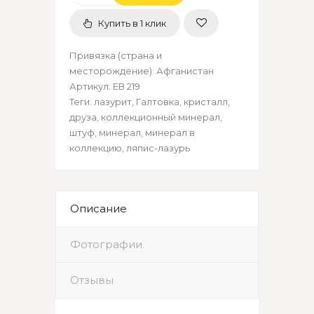
Купить в 1 клик
Привязка (страна и
месторождение)
:
Афганистан
Артикул
:
ЕВ 219
Теги:
лазурит
,
Галтовка
,
кристалл
,
друза
,
коллекционный минерал
,
штуф
,
минерал
,
минерал в
коллекцию
,
ляпис-лазурь
Описание
Фотографии
Отзывы