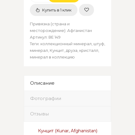
Купить в 1 клик
Привязка (страна и
месторождение)
:
Афганистан
Артикул
:
ВЕ 149
Теги:
коллекционный минерал
,
штуф
,
минерал
,
Кунцит
,
друза
,
кристалл
,
минерал в коллекцию
Описание
Фотографии
Отзывы
Кунцит (Kunar, Afghanistan)