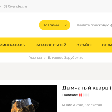
pin58@yandex.ru
 МИНЕРАЛАХ
КАТАЛОГ СТАТЕЙ
О САЙТЕ
ОПЛА
Главная
Ближнее Зарубежье
Дымчатый кварц (М
Наличие:
м-ние Актас, Казахстан