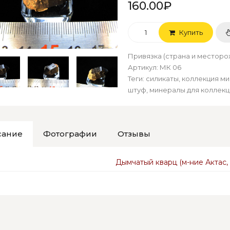
160.00₽
Купить
Привязка (страна и местор
Артикул
:
МК 06
Теги:
силикаты
,
коллекция м
штуф
,
минералы для коллекц
сание
Фотографии
Отзывы
Дымчатый кварц (м-ние Актас, 