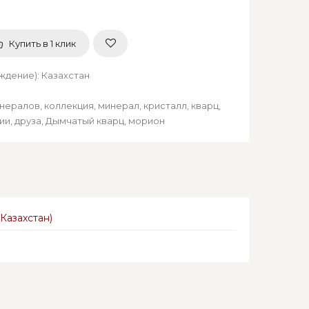
Купить в 1 клик
ождение)
:
Казахстан
инералов
,
коллекция
,
минерал
,
кристалл
,
кварц
,
ии
,
друза
,
Дымчатый кварц
,
морион
Казахстан)