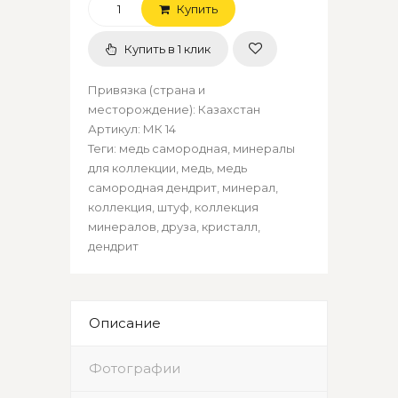
Купить
Купить в 1 клик
Привязка (страна и
месторождение)
:
Казахстан
Артикул
:
МК 14
Теги:
медь самородная
,
минералы
для коллекции
,
медь
,
медь
самородная дендрит
,
минерал
,
коллекция
,
штуф
,
коллекция
минералов
,
друза
,
кристалл
,
дендрит
Описание
Фотографии