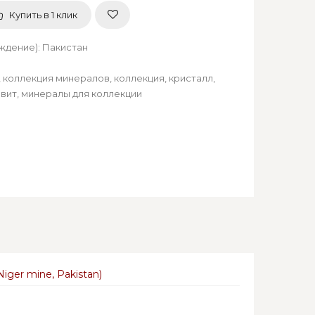
Купить в 1 клик
ождение)
:
Пакистан
,
коллекция минералов
,
коллекция
,
кристалл
,
вит
,
минералы для коллекции
ger mine, Pakistan)