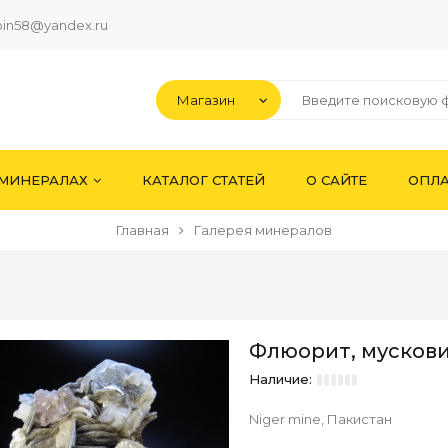
pin58@yandex.ru
 МИНЕРАЛАХ
КАТАЛОГ СТАТЕЙ
О САЙТЕ
ОПЛА
Главная
Галерея минералов
Флюорит, мускови
Наличие:
Niger mine, Пакистан