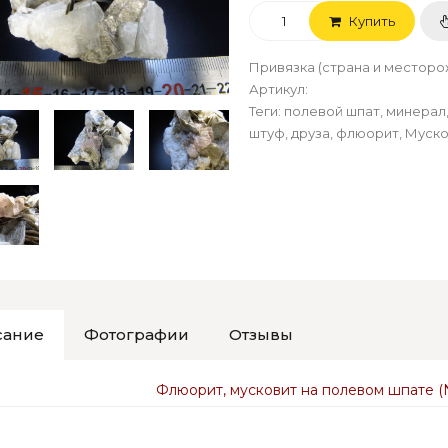
Купить
Привязка (страна и местор
Артикул
:
Теги:
полевой шпат
,
минерал
штуф
,
друза
,
флюорит
,
Муско
сание
Фотографии
Отзывы
Флюорит, мусковит на полевом шпате (Ni