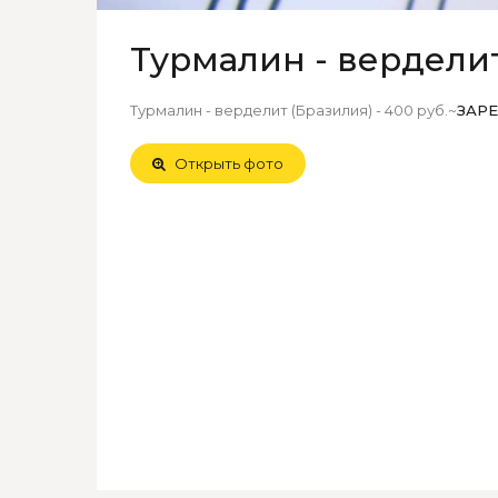
Турмалин - верделит
Турмалин - верделит (Бразилия) - 400 руб.~
ЗАР
Открыть фото