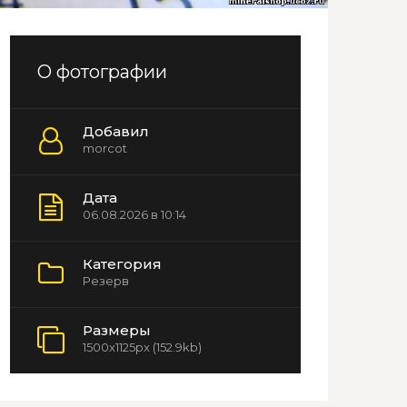
О фотографии
Добавил
morcot
Дата
06.08.2026 в 10:14
Категория
Резерв
Размеры
1500x1125px (152.9kb)