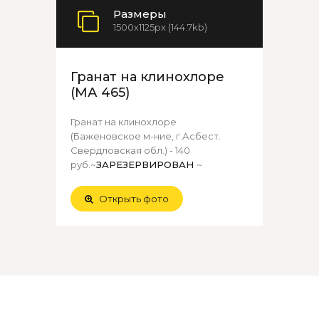
Размеры
1500x1125px (144.7kb)
Гранат на клинохлоре
(МА 465)
Гранат на клинохлоре
(Баженовское м-ние, г.Асбест.
Свердловская обл.) - 140
руб.~
ЗАРЕЗЕРВИРОВАН
~
Открыть фото