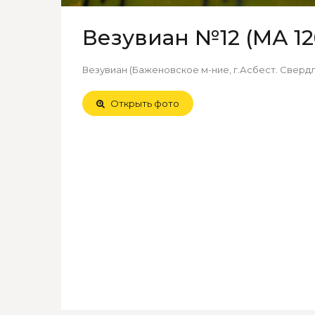
Везувиан №12 (МА 12
Везувиан (Баженовское м-ние, г.Асбест. Свердло
Открыть фото