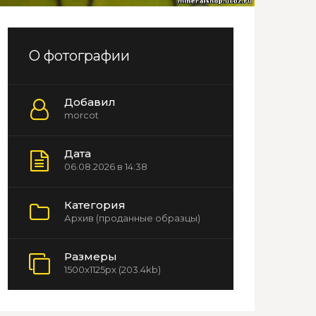
О фотографии
Добавил
morcot
Дата
06.08.2026 в 14:38
Категория
Архив (проданные образцы)
Размеры
1500x1125px (203.4kb)