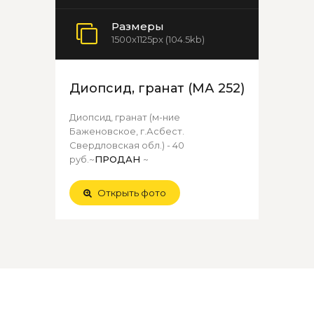
Размеры
1500x1125px (104.5kb)
Диопсид, гранат (МА 252)
Диопсид, гранат (м-ние
Баженовское, г.Асбест.
Свердловская обл.) - 40
руб.~
ПРОДАН
~
Открыть фото